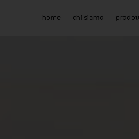
home
chi siamo
prodot